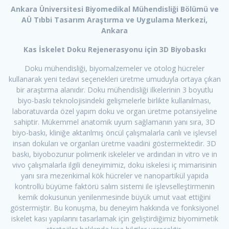
Ankara Üniversitesi Biyomedikal Mühendisliği Bölümü ve
AÜ Tıbbi Tasarım Araştırma ve Uygulama Merkezi,
Ankara
Kas İskelet Doku Rejenerasyonu için 3D Biyobaskı
Doku mühendisliği, biyomalzemeler ve otolog hücreler
kullanarak yeni tedavi seçenekleri üretme umuduyla ortaya çıkan
bir araştırma alanıdır. Doku mühendisliği ilkelerinin 3 boyutlu
biyo-baskı teknolojisindeki gelişmelerle birlikte kullanılması,
laboratuvarda özel yapım doku ve organ üretme potansiyeline
sahiptir. Mükemmel anatomik uyum sağlamanın yanı sıra, 3D
biyo-baskı, kliniğe aktarılmış öncül çalışmalarla canlı ve işlevsel
insan dokuları ve organları üretme vaadini göstermektedir. 3D
baskı, biyobozunur polimerik iskeleler ve ardından in vitro ve in
vivo çalışmalarla ilgili deneyimimiz, doku iskelesi iç mimarisinin
yanı sıra mezenkimal kök hücreler ve nanopartikül yapıda
kontrollü büyüme faktörü salım sistemi ile işlevselleştirmenin
kemik dokusunun yenilenmesinde büyük umut vaat ettiğini
göstermiştir. Bu konuşma, bu deneyim hakkında ve fonksiyonel
iskelet kası yapılarını tasarlamak için geliştirdiğimiz biyomimetik