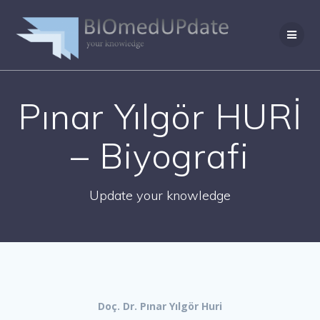
Skip
to
content
Pınar Yılgör HURİ
– Biyografi
Update your knowledge
Doç. Dr. Pınar Yılgör Huri