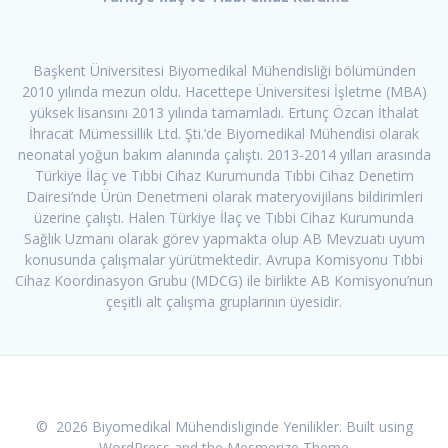
Başkent Üniversitesi Biyomedikal Mühendisliği bölümünden
2010 yılında mezun oldu. Hacettepe Üniversitesi İşletme (MBA)
yüksek lisansını 2013 yılında tamamladı. Ertunç Özcan İthalat
İhracat Mümessillik Ltd. Şti.’de Biyomedikal Mühendisi olarak
neonatal yoğun bakım alanında çalıştı. 2013-2014 yılları arasında
Türkiye İlaç ve Tıbbi Cihaz Kurumunda Tıbbi Cihaz Denetim
Dairesi’nde Ürün Denetmeni olarak materyovijilans bildirimleri
üzerine çalıştı. Halen Türkiye İlaç ve Tıbbi Cihaz Kurumunda
Sağlık Uzmanı olarak görev yapmakta olup AB Mevzuatı uyum
konusunda çalışmalar yürütmektedir. Avrupa Komisyonu Tıbbi
Cihaz Koordinasyon Grubu (MDCG) ile birlikte AB Komisyonu’nun
çeşitli alt çalışma gruplarının üyesidir.
© 2026 Biyomedikal Mühendisliginde Yenilikler. Built using
WordPress and the
Mesmerize Theme