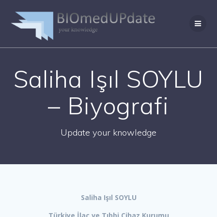
Skip
to
content
Saliha Işıl SOYLU
– Biyografi
Update your knowledge
Saliha Işıl SOYLU
Türkiye İlaç ve Tıbbi Cihaz Kurumu