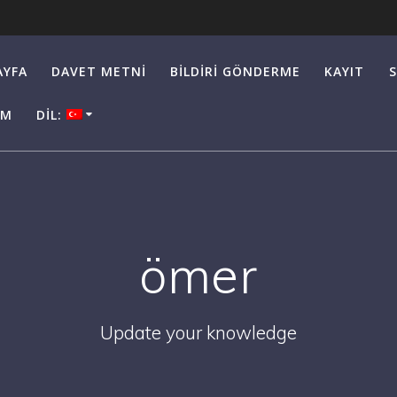
AYFA
DAVET METNI
BILDIRI GÖNDERME
KAYIT
IM
DIL:
ömer
Update your knowledge